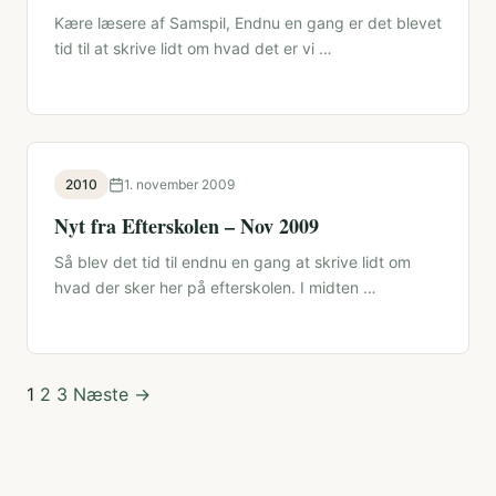
Kære læsere af Samspil, Endnu en gang er det blevet
tid til at skrive lidt om hvad det er vi …
2010
1. november 2009
Nyt fra Efterskolen – Nov 2009
Så blev det tid til endnu en gang at skrive lidt om
hvad der sker her på efterskolen. I midten …
Indlægsinddeling
1
2
3
Næste →