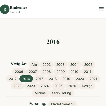
Skip to content
Rinkenæs
R
Samspil
2016
Vælg År:
Alle
2002
2003
2004
2005
2006
2007
2008
2009
2010
2011
2012
2016
2017
2018
2019
2020
2021
2022
2023
2024
2025
2026
Design
Minimal
Story Telling
Forening:
Bladet Samspil