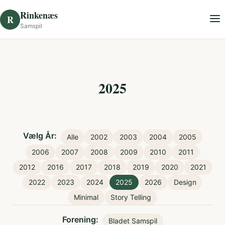
Skip to content
Rinkenæs
R
Samspil
2025
Vælg År:
Alle
2002
2003
2004
2005
2006
2007
2008
2009
2010
2011
2012
2016
2017
2018
2019
2020
2021
2022
2023
2024
2025
2026
Design
Minimal
Story Telling
Forening:
Bladet Samspil