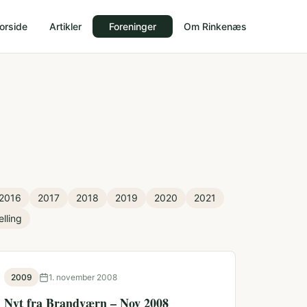
orside
Artikler
Foreninger
Om Rinkenæs
2016
2017
2018
2019
2020
2021
elling
2009
1. november 2008
Nyt fra Brandværn – Nov 2008