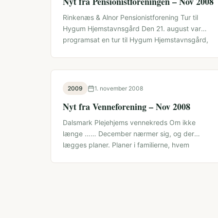
Nyt fra Pensionistforeningen – Nov 2008
Rinkenæs & Alnor Pensionistforening Tur til
Hygum Hjemstavnsgård Den 21. august var
programsat en tur til Hygum Hjemstavnsgård,
den levende …
2009
1. november 2008
Nyt fra Venneforening – Nov 2008
Dalsmark Plejehjems vennekreds Om ikke
længe …… December nærmer sig, og der
lægges planer. Planer i familierne, hvem
inviterer hvem …