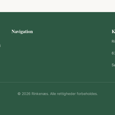
Navigation
K
R
i
6
S
© 2026 Rinkenæs. Alle rettigheder forbeholdes.