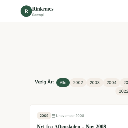
Skip to content
Rinkenæs
R
Samspil
Vælg År:
Alle
2002
2003
2004
2
202
2009
1. november 2008
Nyt fra Aftenskolen – Nov 2008