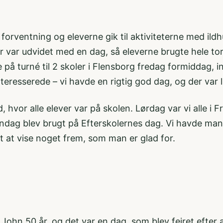
forventning og eleverne gik til aktiviteterne med ildh
år var udvidet med en dag, så eleverne brugte hele t
ge på turné til 2 skoler i Flensborg fredag formiddag,
teresserede – vi havde en rigtig god dag, og der var l
hvor alle elever var på skolen. Lørdag var vi alle i Fr
dag blev brugt på Efterskolernes dag. Vi havde man
igt at vise noget frem, som man er glad for.
hn 50 år, og det var en dag, som blev fejret efter a