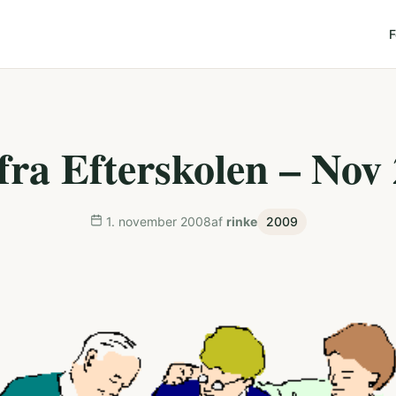
F
fra Efterskolen – Nov
1. november 2008
af
rinke
2009