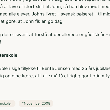
 at lave et stort skilt til John, så han blev mødt m
d alle elever, Johns livret – svensk pølseret – til mi
at gøre, at John fik en go dag.
 det er svært at forstå at der allerede er gået ¼ år
!
terskole
a skolen sige tillykke til Bente Jensen med 25 års jubi
 og dine kære, at I alle må få et rigtig godt otium fyl
erskolen
#November 2008