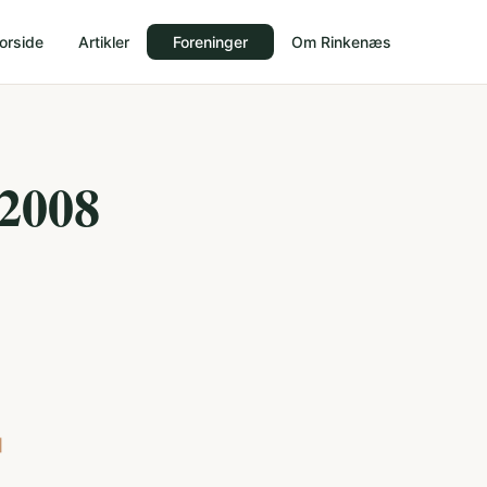
orside
Artikler
Foreninger
Om Rinkenæs
 2008