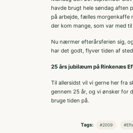
havde brugt hele søndag aften på
på arbejde, fælles morgenkaffe me
der kom mange, som var med til 
Nu nærmer efterårsferien sig, og
har det godt, flyver tiden af sted
25 års jubilæum på Rinkenæs Ef
Til allersidst vil vi gerne her fr
gennem 25 år, og vi ønsker for dig
bruge tiden på.
Tags:
#2009
#Eft