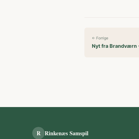
← Forrige
Nyt fra Brandværn
R
Rinkenæs Samspil