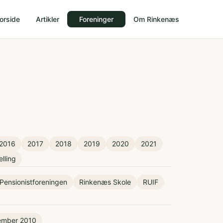
orside
Artikler
Foreninger
Om Rinkenæs
2016
2017
2018
2019
2020
2021
elling
Pensionistforeningen
Rinkenæs Skole
RUIF
ember 2010