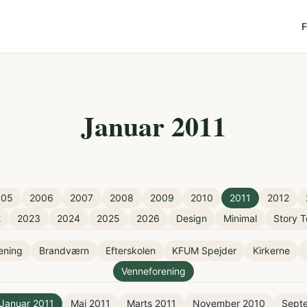
F
Januar 2011
005
2006
2007
2008
2009
2010
2011
2012
2
2023
2024
2025
2026
Design
Minimal
Story T
rening
Brandværn
Efterskolen
KFUM Spejder
Kirkerne
Venneforening
Januar 2011
Maj 2011
Marts 2011
November 2010
Sept