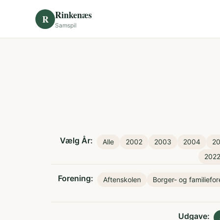
Skip to content
Rinkenæs
R
Samspil
Vælg År:
Alle
2002
2003
2004
2
202
Forening:
Aftenskolen
Borger- og familiefo
Udgave: