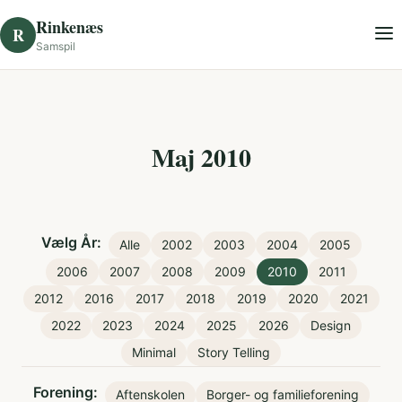
Skip to content
Rinkenæs
R
Samspil
Maj 2010
Vælg År:
Alle
2002
2003
2004
2005
2006
2007
2008
2009
2010
2011
2012
2016
2017
2018
2019
2020
2021
2022
2023
2024
2025
2026
Design
Minimal
Story Telling
Forening:
Aftenskolen
Borger- og familieforening