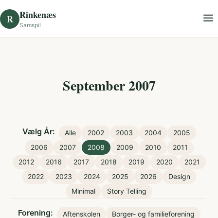
Skip to content
Rinkenæs
R
Samspil
September 2007
Vælg År:
Alle
2002
2003
2004
2005
2006
2007
2008
2009
2010
2011
2012
2016
2017
2018
2019
2020
2021
2022
2023
2024
2025
2026
Design
Minimal
Story Telling
Forening:
Aftenskolen
Borger- og familieforening