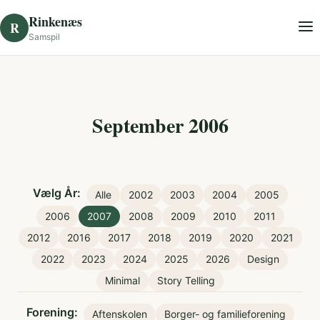
Skip to content
Rinkenæs
R
Samspil
September 2006
Vælg År:
Alle
2002
2003
2004
2005
2006
2007
2008
2009
2010
2011
2012
2016
2017
2018
2019
2020
2021
2022
2023
2024
2025
2026
Design
Minimal
Story Telling
Forening:
Aftenskolen
Borger- og familieforening