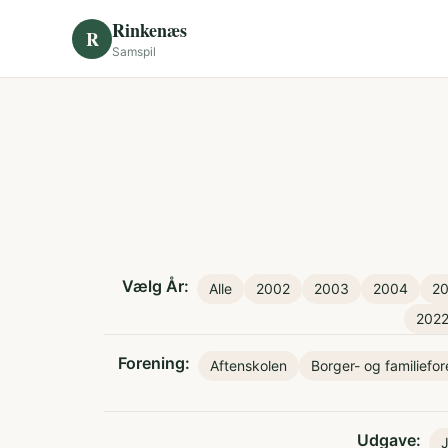
Skip to content
Rinkenæs
R
Samspil
Vælg År:
Alle
2002
2003
2004
2
202
Forening:
Aftenskolen
Borger- og familiefo
Udgave: