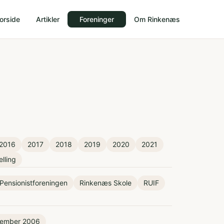
orside
Artikler
Foreninger
Om Rinkenæs
2016
2017
2018
2019
2020
2021
elling
Pensionistforeningen
Rinkenæs Skole
RUIF
ember 2006