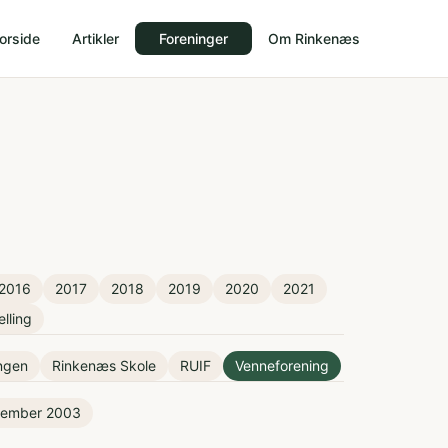
orside
Artikler
Foreninger
Om Rinkenæs
2016
2017
2018
2019
2020
2021
elling
ingen
Rinkenæs Skole
RUIF
Venneforening
tember 2003