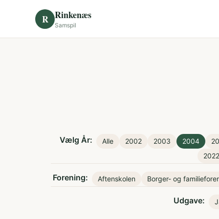
Skip to content
Rinkenæs
R
Samspil
Vælg År:
Alle
2002
2003
2004
2
202
Forening:
Aftenskolen
Borger- og familiefore
Udgave:
J