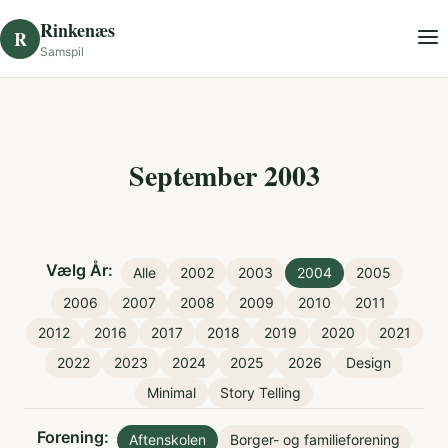
Skip to content
Rinkenæs
R
Samspil
September 2003
Vælg År:
Alle
2002
2003
2004
2005
2006
2007
2008
2009
2010
2011
2012
2016
2017
2018
2019
2020
2021
2022
2023
2024
2025
2026
Design
Minimal
Story Telling
Forening:
Aftenskolen
Borger- og familieforening