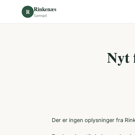
Skip to content
Rinkenæs
R
Samspil
Nyt 
Der er ingen oplysninger fra Ri