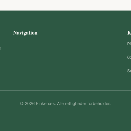
Navigation
K
R
i
6
S
© 2026 Rinkenæs. Alle rettigheder forbeholdes.