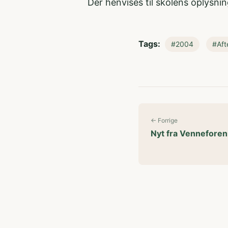
Der henvises til skolens oplysn
Tags:
#2004
#Aft
← Forrige
Nyt fra Venneforen