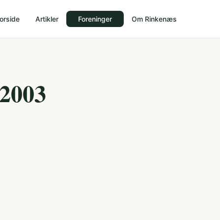
orside
Artikler
Foreninger
Om Rinkenæs
 2003