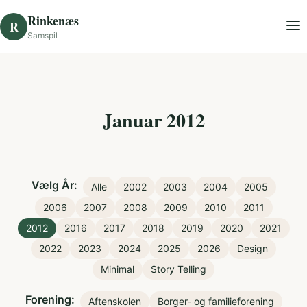
Skip to content
Rinkenæs
R
Samspil
Januar 2012
Vælg År:
Alle
2002
2003
2004
2005
2006
2007
2008
2009
2010
2011
2012
2016
2017
2018
2019
2020
2021
2022
2023
2024
2025
2026
Design
Minimal
Story Telling
Forening:
Aftenskolen
Borger- og familieforening