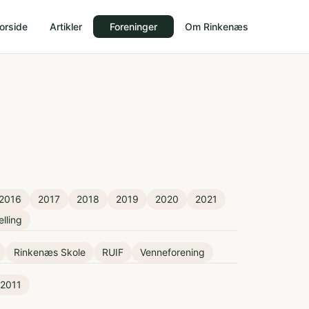
orside
Artikler
Foreninger
Om Rinkenæs
2016
2017
2018
2019
2020
2021
elling
Rinkenæs Skole
RUIF
Venneforening
 2011