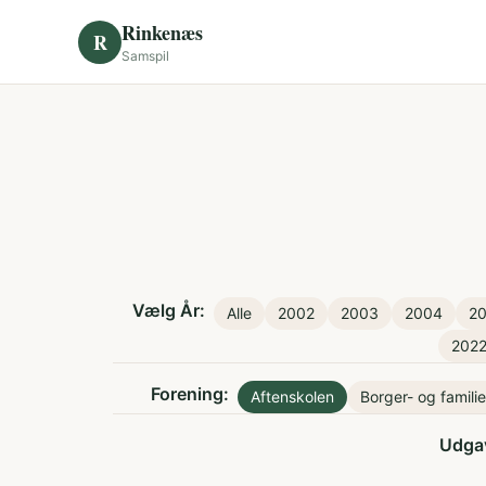
Skip to content
Rinkenæs
R
Samspil
Vælg År:
Alle
2002
2003
2004
2
202
Forening:
Aftenskolen
Borger- og famili
Udga