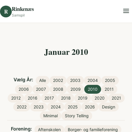
Skip to content
Rinkenæs
R
Samspil
Januar 2010
Vælg År:
Alle
2002
2003
2004
2005
2006
2007
2008
2009
2010
2011
2012
2016
2017
2018
2019
2020
2021
2022
2023
2024
2025
2026
Design
Minimal
Story Telling
Forening:
Aftenskolen
Borger- og familieforening