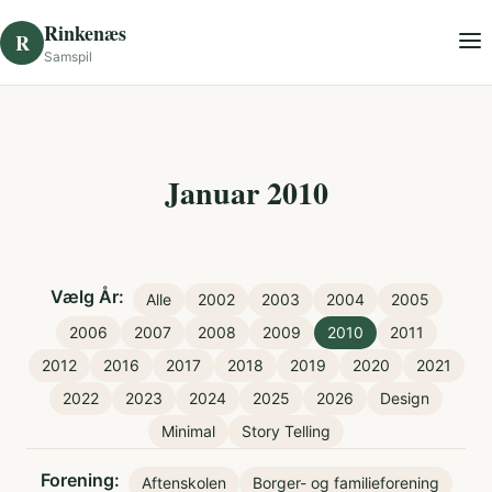
Skip to content
Rinkenæs
R
Samspil
Januar 2010
Vælg År:
Alle
2002
2003
2004
2005
2006
2007
2008
2009
2010
2011
2012
2016
2017
2018
2019
2020
2021
2022
2023
2024
2025
2026
Design
Minimal
Story Telling
Forening:
Aftenskolen
Borger- og familieforening