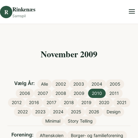
Skip to content
Rinkenæs
R
Samspil
November 2009
Vælg År:
Alle
2002
2003
2004
2005
2006
2007
2008
2009
2010
2011
2012
2016
2017
2018
2019
2020
2021
2022
2023
2024
2025
2026
Design
Minimal
Story Telling
Forening:
Aftenskolen
Borger- og familieforening