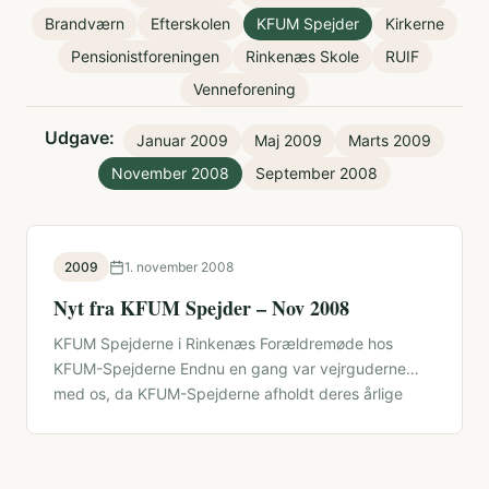
Brandværn
Efterskolen
KFUM Spejder
Kirkerne
Pensionistforeningen
Rinkenæs Skole
RUIF
Venneforening
Udgave:
Januar 2009
Maj 2009
Marts 2009
November 2008
September 2008
2009
1. november 2008
Nyt fra KFUM Spejder – Nov 2008
KFUM Spejderne i Rinkenæs Forældremøde hos
KFUM-Spejderne Endnu en gang var vejrguderne
med os, da KFUM-Spejderne afholdt deres årlige
forældremøde …