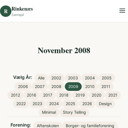
Skip to content
Rinkenæs
R
Samspil
November 2008
Vælg År:
Alle
2002
2003
2004
2005
2006
2007
2008
2009
2010
2011
2012
2016
2017
2018
2019
2020
2021
2022
2023
2024
2025
2026
Design
Minimal
Story Telling
Forening:
Aftenskolen
Borger- og familieforening