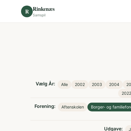
Skip to content
Rinkenæs
R
Samspil
Vælg År:
Alle
2002
2003
2004
2
202
Forening:
Aftenskolen
Borger- og familiefo
Udgave:
J