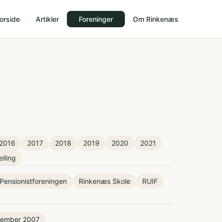
orside
Artikler
Foreninger
Om Rinkenæs
2016
2017
2018
2019
2020
2021
elling
Pensionistforeningen
Rinkenæs Skole
RUIF
tember 2007