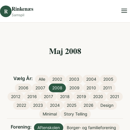
Skip to content
Rinkenæs
R
Samspil
Maj 2008
Vælg År:
Alle
2002
2003
2004
2005
2006
2007
2008
2009
2010
2011
2012
2016
2017
2018
2019
2020
2021
2022
2023
2024
2025
2026
Design
Minimal
Story Telling
Forening:
Aftenskolen
Borger- og familieforening