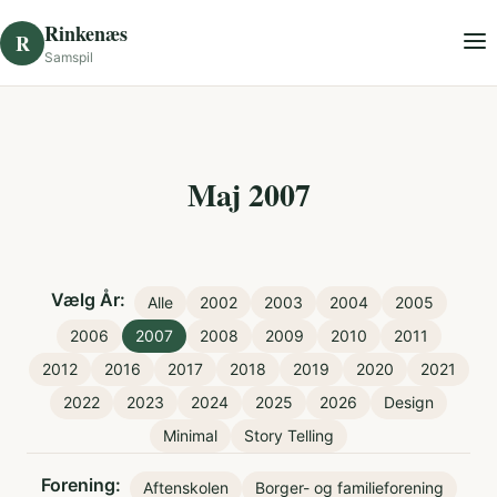
Skip to content
Rinkenæs
R
Samspil
Maj 2007
Vælg År:
Alle
2002
2003
2004
2005
2006
2007
2008
2009
2010
2011
2012
2016
2017
2018
2019
2020
2021
2022
2023
2024
2025
2026
Design
Minimal
Story Telling
Forening:
Aftenskolen
Borger- og familieforening