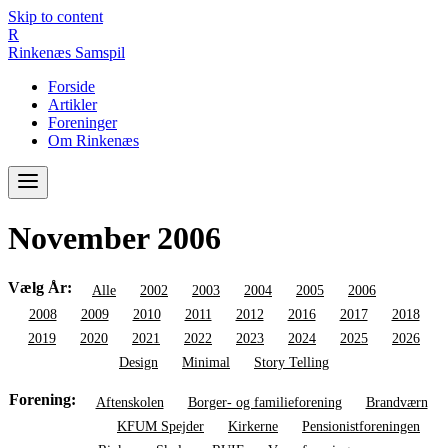
Skip to content
R
Rinkenæs
Samspil
Forside
Artikler
Foreninger
Om Rinkenæs
November 2006
Vælg År:
Alle
2002
2003
2004
2005
2006
2007
2008
2009
2010
2011
2012
2016
2017
2018
2019
2020
2021
2022
2023
2024
2025
2026
Design
Minimal
Story Telling
Forening:
Aftenskolen
Borger- og familieforening
Brandværn
Efterskolen
KFUM Spejder
Kirkerne
Pensionistforeningen