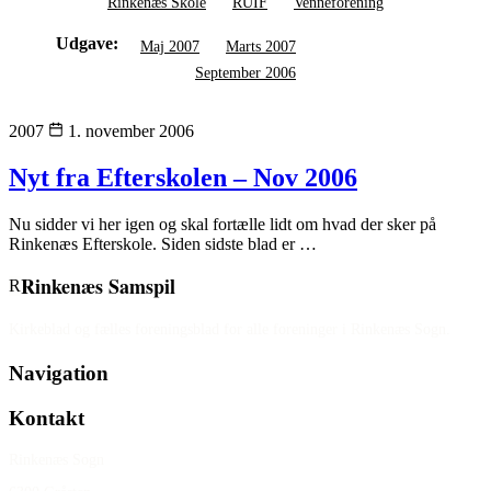
Rinkenæs Skole
RUIF
Venneforening
Udgave:
Maj 2007
Marts 2007
November 2006
September 2006
2007
1. november 2006
Nyt fra Efterskolen – Nov 2006
Nu sidder vi her igen og skal fortælle lidt om hvad der sker på
Rinkenæs Efterskole. Siden sidste blad er …
Rinkenæs Samspil
R
Kirkeblad og fælles foreningsblad for alle foreninger i Rinkenæs Sogn.
Navigation
Kontakt
Rinkenæs Sogn