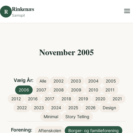
Skip to content
Rinkenæs
R
Samspil
November 2005
Vælg År:
Alle
2002
2003
2004
2005
2006
2007
2008
2009
2010
2011
2012
2016
2017
2018
2019
2020
2021
2022
2023
2024
2025
2026
Design
Minimal
Story Telling
Forening:
Aftenskolen
Borger- og familieforening