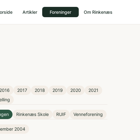
orside
Artikler
Foreninger
Om Rinkenæs
2016
2017
2018
2019
2020
2021
elling
ingen
Rinkenæs Skole
RUIF
Venneforening
tember 2004