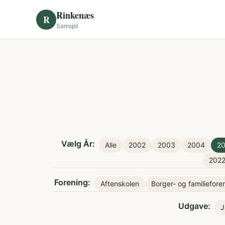
Skip to content
Rinkenæs
R
Samspil
Vælg År:
Alle
2002
2003
2004
2
202
Forening:
Aftenskolen
Borger- og familiefore
Udgave:
J