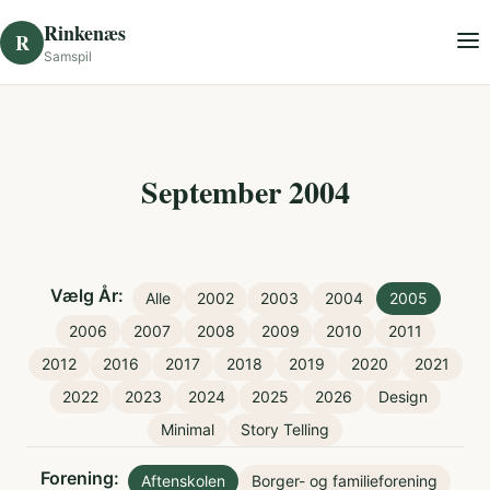
Skip to content
Rinkenæs
R
Samspil
September 2004
Vælg År:
Alle
2002
2003
2004
2005
2006
2007
2008
2009
2010
2011
2012
2016
2017
2018
2019
2020
2021
2022
2023
2024
2025
2026
Design
Minimal
Story Telling
Forening:
Aftenskolen
Borger- og familieforening