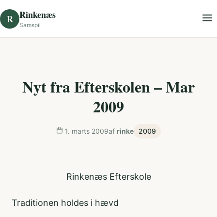
Skip to content
Rinkenæs
R
Samspil
Nyt fra Efterskolen – Mar
2009
1. marts 2009
af
rinke
2009
Rinkenæs Efterskole
Traditionen holdes i hævd