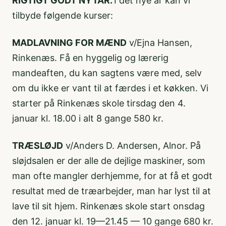
RIGTIGT GODT NYTÅR.
I det nye år kan vi
tilbyde følgende kurser:
MADLAVNING FOR MÆND
v/Ejna Hansen,
Rinkenæs. Få en hyggelig og lærerig
mandeaften, du kan sagtens være med, selv
om du ikke er vant til at færdes i et køkken. Vi
starter på Rinkenæs skole tirsdag den 4.
januar kl. 18.00 i alt 8 gange 580 kr.
TRÆSLØJD
v/Anders D. Andersen, Alnor. På
sløjdsalen er der alle de dejlige maskiner, som
man ofte mangler derhjemme, for at få et godt
resultat med de træarbejder, man har lyst til at
lave til sit hjem. Rinkenæs skole start onsdag
den 12. januar kl. 19—21.45 — 10 gange 680 kr.