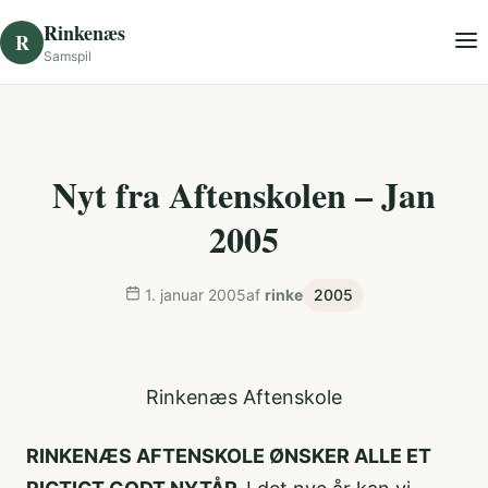
Skip to content
Rinkenæs
R
Samspil
Nyt fra Aftenskolen – Jan
2005
1. januar 2005
af
rinke
2005
Rinkenæs Aftenskole
RINKENÆS AFTENSKOLE ØNSKER ALLE ET