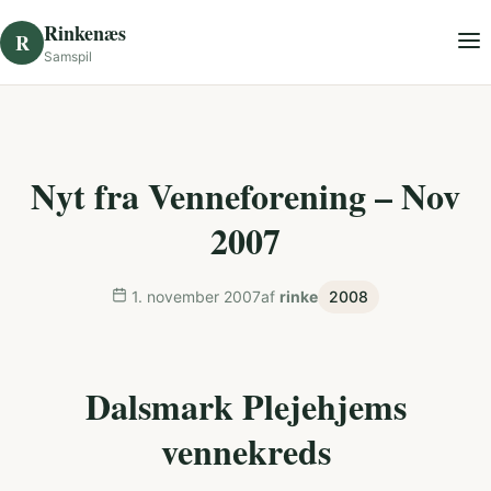
Skip to content
Rinkenæs
R
Samspil
Nyt fra Venneforening – Nov
2007
1. november 2007
af
rinke
2008
Dalsmark Plejehjems
vennekreds