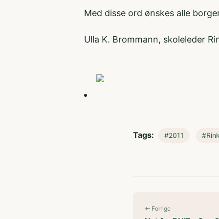
Med disse ord ønskes alle borge
Ulla K. Brommann, skoleleder R
Tags:
#2011
#Rin
← Forrige