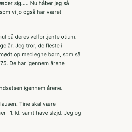
æder sig….. Nu håber jeg så
 som vi jo også har været
hul på deres velfortjente otium.
år. Jeg tror, de fleste i
n mødt op med egne børn, som så
 1975. De har igennem årene
 indsatsen igennem årene.
Clausen. Tine skal være
r i 1. kl. samt have sløjd. Jeg og