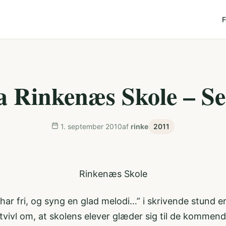
F
a Rinkenæs Skole – S
1. september 2010
af
rinke
2011
Rinkenæs Skole
, du har fri, og syng en glad melodi…” i skrivende stund 
i tvivl om, at skolens elever glæder sig til de kommen