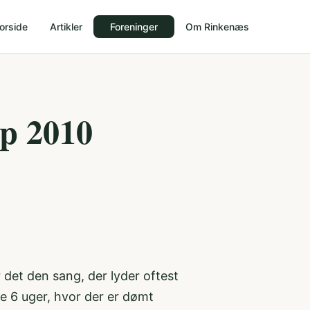
orside
Artikler
Foreninger
Om Rinkenæs
ep 2010
er det den sang, der lyder oftest
de 6 uger, hvor der er dømt