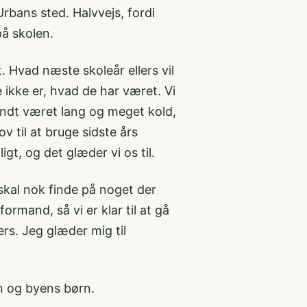
 Urbans sted. Halvvejs, fordi
å skolen.
t. Hvad næste skoleår ellers vil
 ikke er, hvad de har været. Vi
endt været lang og meget kold,
ov til at bruge sidste års
gt, og det glæder vi os til.
 skal nok finde på noget der
rmand, så vi er klar til at gå
s. Jeg glæder mig til
n og byens børn.