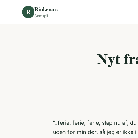
Skip to content
Rinkenæs
R
Samspil
Nyt fr
”..ferie, ferie, ferie, slap nu af
uden for min dør, så jeg er ikke 