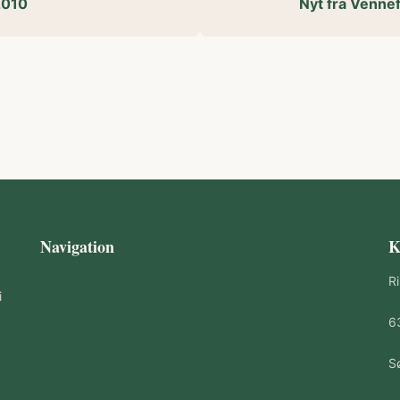
2010
Nyt fra Venne
Navigation
K
R
i
6
S