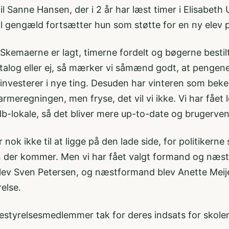
til Sanne Hansen, der i 2 år har læst timer i Elisabeth
l gengæld fortsætter hun som støtte for en ny elev p
r. Skemaerne er lagt, timerne fordelt og bøgerne bestil
atalog eller ej, så mærker vi såmænd godt, at pengene
 investerer i nye ting. Desuden har vinteren som bek
armeregningen, men fryse, det vil vi ikke. Vi har fået l
b-lokale, så det bliver mere up-to-date og brugervenli
k ikke til at ligge på den lade side, for politikerne
en der kommer. Men vi har fået valgt formand og næstfo
v Sven Petersen, og næstformand blev Anette Meijer
else.
bestyrelsesmedlemmer tak for deres indsats for skole