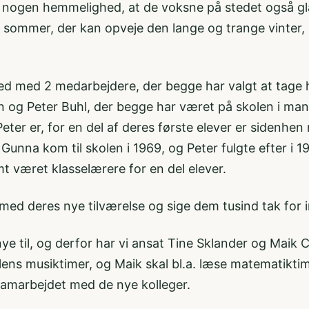
 nogen hemmelighed, at de voksne på stedet også gl
od sommer, der kan opveje den lange og trange vinter,
sked med 2 medarbejdere, der begge har valgt at tage 
og Peter Buhl, der begge har været på skolen i mange 
er er, for en del af deres første elever er sidenhe
 Gunna kom til skolen i 1969, og Peter fulgte efter i
mt været klasselærere for en del elever.
 med deres nye tilværelse og sige dem tusind tak for
nye til, og derfor har vi ansat Tine Sklander og Maik 
lens musiktimer, og Maik skal bl.a. læse matematiktime
samarbejdet med de nye kolleger.