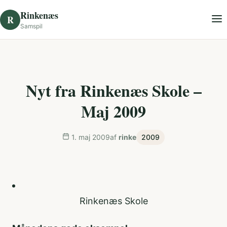
Skip to content
Rinkenæs
R
Samspil
Nyt fra Rinkenæs Skole –
Maj 2009
1. maj 2009
af
rinke
2009
Rinkenæs Skole