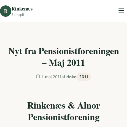
Skip to content
Rinkenæs
R
Samspil
Nyt fra Pensionistforeningen
– Maj 2011
1. maj 2011
af
rinke
2011
Rinkenæs & Alnor
Pensionistforening