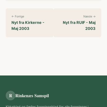
← Forrige
Næste →
Nyt fra Kirkerne -
Nyt fra RUIF - Maj
Maj 2003
2003
R
Rinkenæs Samspil
Kirkeblad og fælles foreningsblad for alle foreninger i