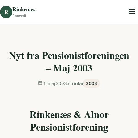
Skip to content
Rinkenæs
R
Samspil
Nyt fra Pensionistforeningen
– Maj 2003
1. maj 2003
af
rinke
2003
Rinkenæs & Alnor
Pensionistforening