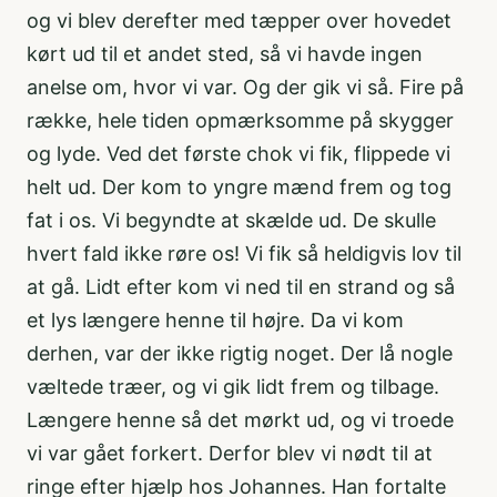
og vi blev derefter med tæpper over hovedet
kørt ud til et andet sted, så vi havde ingen
anelse om, hvor vi var. Og der gik vi så. Fire på
række, hele tiden opmærksomme på skygger
og lyde. Ved det første chok vi fik, flippede vi
helt ud. Der kom to yngre mænd frem og tog
fat i os. Vi begyndte at skælde ud. De skulle
hvert fald ikke røre os! Vi fik så heldigvis lov til
at gå. Lidt efter kom vi ned til en strand og så
et lys længere henne til højre. Da vi kom
derhen, var der ikke rigtig noget. Der lå nogle
væltede træer, og vi gik lidt frem og tilbage.
Længere henne så det mørkt ud, og vi troede
vi var gået forkert. Derfor blev vi nødt til at
ringe efter hjælp hos Johannes. Han fortalte