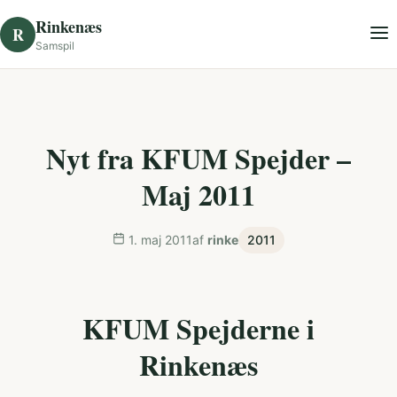
Skip to content
Rinkenæs
R
Samspil
Nyt fra KFUM Spejder –
Maj 2011
1. maj 2011
af
rinke
2011
KFUM Spejderne i
Rinkenæs