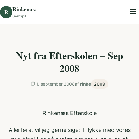
Skip to content
Rinkenæs
R
Samspil
Nyt fra Efterskolen – Sep
2008
1. september 2008
af
rinke
2009
Rinkenæs Efterskole
Allerførst vil jeg gerne sige: Tillykke med vores