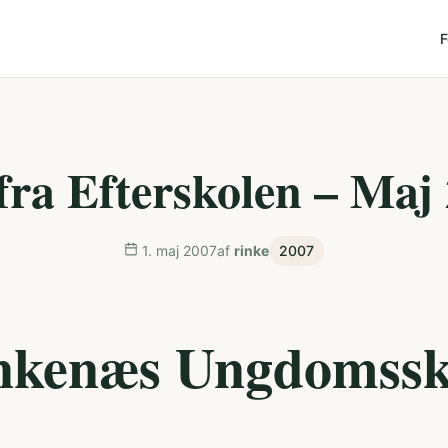
F
fra Efterskolen – Maj
1. maj 2007
af
rinke
2007
nkenæs Ungdomssk