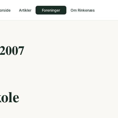
orside
Artikler
Foreninger
Om Rinkenæs
 2007
ole