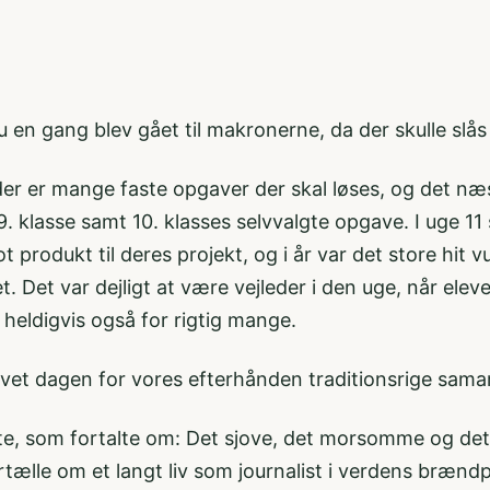
en gang blev gået til makronerne, da der skulle slås
 der er mange faste opgaver der skal løses, og det næs
. klasse samt 10. klasses selvvalgte opgave. I uge 11 
ot produkt til deres projekt, og i år var det store hit v
Det var dejligt at være vejleder i den uge, når eleverne 
 heldigvis også for rigtig mange.
evet dagen for vores efterhånden traditionsrige sam
te, som fortalte om: Det sjove, det morsomme og de
tælle om et langt liv som journalist i verdens brændp