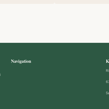
Navigation
K
R
i
6
S