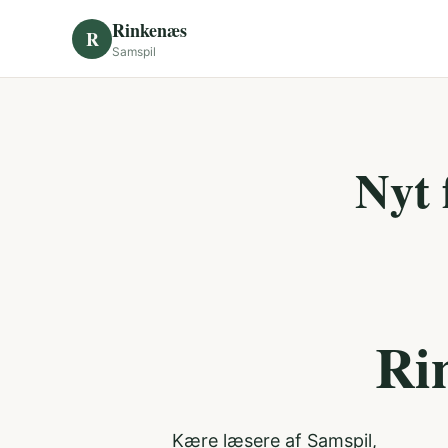
Skip to content
Rinkenæs
R
Samspil
Nyt 
Ri
Kære læsere af Samspil,