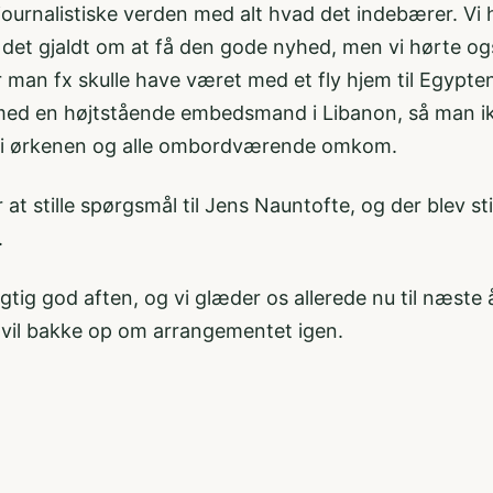
n journalistiske verden med alt hvad det indebærer. Vi
r det gjaldt om at få den gode nyhed, men vi hørte o
år man fx skulle have været med et fly hjem til Egypt
w med en højtstående embedsmand i Libanon, så man ik
inai ørkenen og alle ombordværende omkom.
r at stille spørgsmål til Jens Nauntofte, og der blev 
.
 rigtig god aften, og vi glæder os allerede nu til næste
 vil bakke op om arrangementet igen.