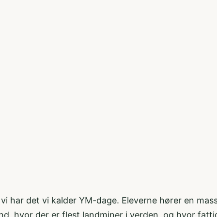
g vi har det vi kalder YM-dage. Eleverne hører en 
and, hvor der er flest landminer i verden, og hvor fa