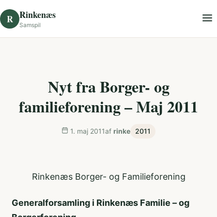
Skip to content
Rinkenæs
R
Samspil
Nyt fra Borger- og
familieforening – Maj 2011
1. maj 2011
af
rinke
2011
Rinkenæs Borger- og Familieforening
Generalforsamling i Rinkenæs Familie – og