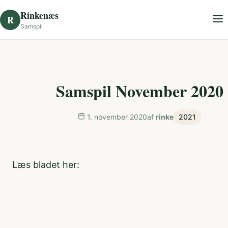
Skip to content
Rinkenæs
R
Samspil
Samspil November 2020
1. november 2020
af
rinke
2021
Læs bladet her: