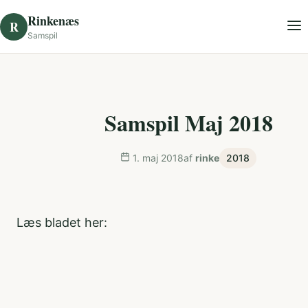
Skip to content
Rinkenæs
R
Samspil
Samspil Maj 2018
1. maj 2018
af
rinke
2018
Læs bladet her: