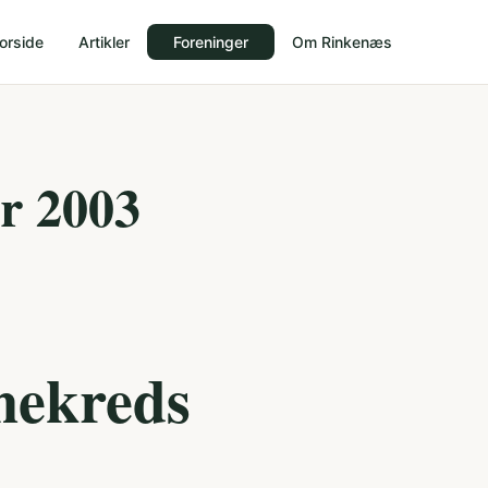
orside
Artikler
Foreninger
Om Rinkenæs
r 2003
nekreds