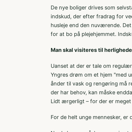
De nye boliger drives som selvstæ
indskud, der efter fradrag for ve
husleje end den nuværende. Det b
for at bo på plejehjemmet. Indsk
Man skal visiteres til herlighed
Uanset at der er tale om regulære
Yngres drøm om et hjem "med ung
ånder til vask og rengøring må r
der har behov, kan måske endda v
Lidt ærgerligt – for der er meget
For de helt unge mennesker, er de