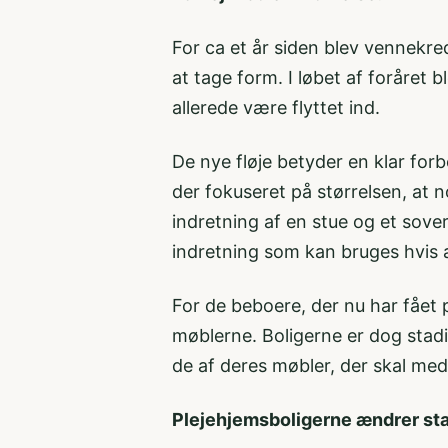
For ca et år siden blev vennekr
at tage form. I løbet af foråret 
allerede være flyttet ind.
De nye fløje betyder en klar for
der fokuseret på størrelsen, at n
indretning af en stue og et sove
indretning som kan bruges hvis æ
For de beboere, der nu har fået p
møblerne. Boligerne er dog stad
de af deres møbler, der skal me
Plejehjemsboligerne ændrer sta