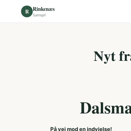
Skip to content
Rinkenæs
R
Samspil
Nyt f
Dalsma
På vej mod en indvielse!