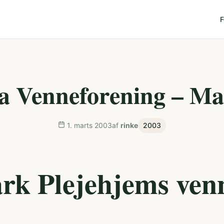
F
ra Venneforening – Ma
1. marts 2003
af
rinke
2003
rk Plejehjems ven