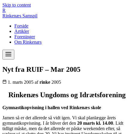
Skip to content
R
Rinkenæs
Samspil
Forside
Artikler
Foreninger
Om Rinkenæs
Nyt fra RUIF – Mar 2005
1. marts 2005
af
rinke
2005
Rinkenæs Ungdoms og Idrætsforening
Gymnastikopvisning i hallen ved Rinkenæs skole
Jamen så er det allerede så vidt igen. Vi skal planlægge årets
gymnastikopvisning. I år bliver det den
20 marts kl. 14.00
. Lidt
tidligt måske, men da det allerede er påske weekenden efter, så
vælger vi at slutte den 20. Vi har inviteret Ungdomsskolen til at