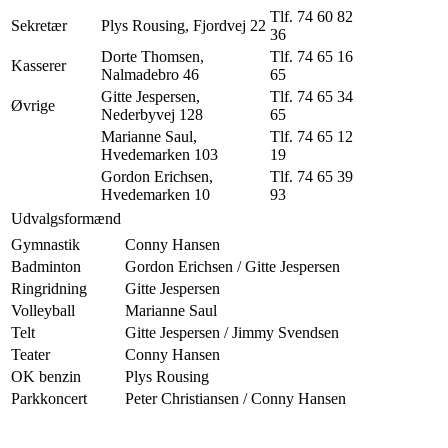
Tlf. 74 60 82
Sekretær
Plys Rousing, Fjordvej 22
36
Dorte Thomsen,
Tlf. 74 65 16
Kasserer
Nalmadebro 46
65
Gitte Jespersen,
Tlf. 74 65 34
Øvrige
Nederbyvej 128
65
Marianne Saul,
Tlf. 74 65 12
Hvedemarken 103
19
Gordon Erichsen,
Tlf. 74 65 39
Hvedemarken 10
93
Udvalgsformænd
Gymnastik
Conny Hansen
Badminton
Gordon Erichsen / Gitte Jespersen
Ringridning
Gitte Jespersen
Volleyball
Marianne Saul
Telt
Gitte Jespersen / Jimmy Svendsen
Teater
Conny Hansen
OK benzin
Plys Rousing
Parkkoncert
Peter Christiansen / Conny Hansen