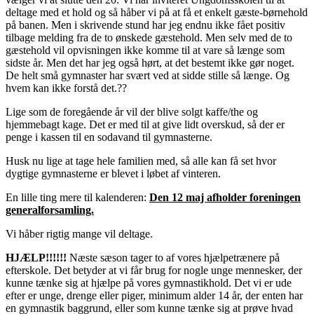
deltage med et hold og så håber vi på at få et enkelt gæste-børnehold
på banen. Men i skrivende stund har jeg endnu ikke fået positiv
tilbage melding fra de to ønskede gæstehold. Men selv med de to
gæstehold vil opvisningen ikke komme til at vare så længe som
sidste år. Men det har jeg også hørt, at det bestemt ikke gør noget.
De helt små gymnaster har svært ved at sidde stille så længe. Og
hvem kan ikke forstå det.??
Lige som de foregående år vil der blive solgt kaffe/the og
hjemmebagt kage. Det er med til at give lidt overskud, så der er
penge i kassen til en sodavand til gymnasterne.
Husk nu lige at tage hele familien med, så alle kan få set hvor
dygtige gymnasterne er blevet i løbet af vinteren.
En lille ting mere til kalenderen:
Den 12 maj afholder foreningen
generalforsamling.
Vi håber rigtig mange vil deltage.
HJÆLP!!!!!!
Næste sæson tager to af vores hjælpetrænere på
efterskole. Det betyder at vi får brug for nogle unge mennesker, der
kunne tænke sig at hjælpe på vores gymnastikhold. Det vi er ude
efter er unge, drenge eller piger, minimum alder 14 år, der enten har
en gymnastik baggrund, eller som kunne tænke sig at prøve hvad