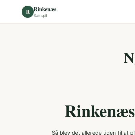
Skip to content
Rinkenæs
R
Samspil
N
Rinkenæs
Så blev det allerede tiden til a