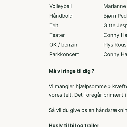
Volleyball
Marianne 
Håndbold
Bjørn Ped
Telt
Gitte Jes
Teater
Conny H
OK / benzin
Plys Rous
Parkkoncert
Conny Han
Må vi ringe til dig ?
Vi mangler hjælpsomme » kræfte
vores telt. Det foregår primær
Så vil du give os en håndsrækning
Husly til bil og trailer