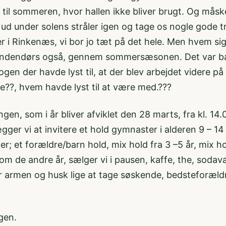
m til sommeren, hvor hallen ikke bliver brugt. Og måske
 ud under solens stråler igen og tage os nogle gode tr
er i Rinkenæs, vi bor jo tæt på det hele. Men hvem sig
n indendørs også, gennem sommersæsonen. Det var bar
en der havde lyst til, at der blev arbejdet videre p
e??, hvem havde lyst til at være med.???
en, som i år bliver afviklet den 28 marts, fra kl. 14.00
ger vi at invitere et hold gymnaster i alderen 9 – 14 å
; et forældre/barn hold, mix hold fra 3 –5 år, mix hol
som de andre år, sælger vi i pausen, kaffe, the, soda
er armen og husk lige at tage søskende, bedsteforæl
gen.