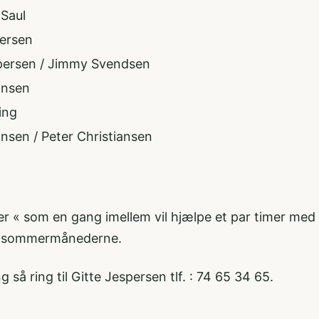
Saul
ersen
persen / Jimmy Svendsen
ansen
ing
sen / Peter Christiansen
r « som en gang imellem vil hjælpe et par timer me
t i sommermånederne.
 så ring til Gitte Jespersen tlf. : 74 65 34 65.