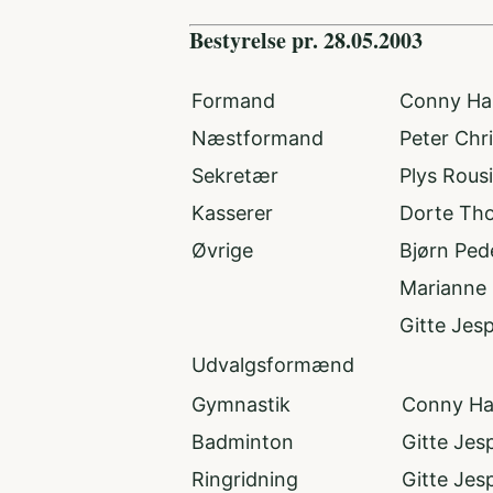
Bestyrelse pr. 28.05.2003
Formand
Conny Ha
Næstformand
Peter Chr
Sekretær
Plys Rousi
Kasserer
Dorte Th
Øvrige
Bjørn Ped
Marianne 
Gitte Jes
Udvalgsformænd
Gymnastik
Conny H
Badminton
Gitte Jes
Ringridning
Gitte Jes