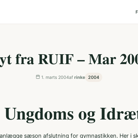
F
yt fra RUIF – Mar 20
1. marts 2004
af
rinke
2004
 Ungdoms og Idræt
t planlægge sæson afslutning for gymnastikken. Her i 