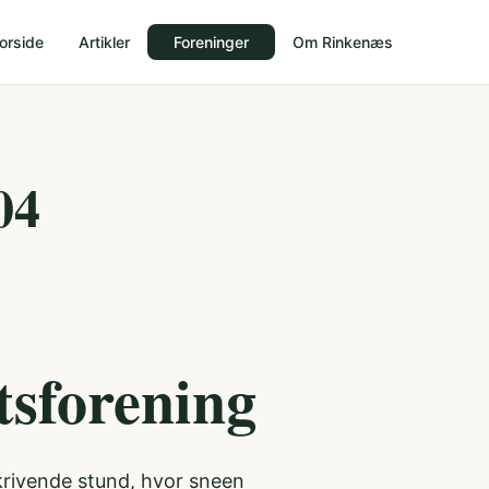
orside
Artikler
Foreninger
Om Rinkenæs
04
sforening
skrivende stund, hvor sneen