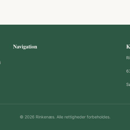
Navigation
K
R
i
6
S
© 2026 Rinkenæs. Alle rettigheder forbeholdes.