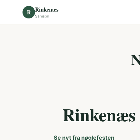
Skip to content
Rinkenæs
R
Samspil
N
Rinkenæs 
Se nyt fra nøglefesten