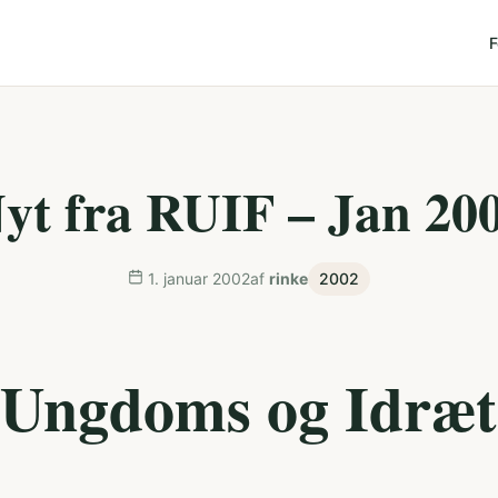
F
yt fra RUIF – Jan 20
1. januar 2002
af
rinke
2002
Ungdoms og Idræt