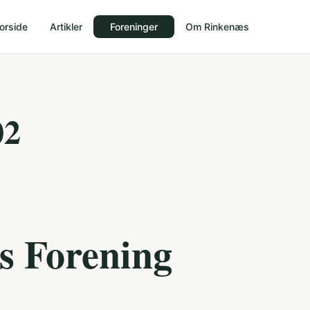
orside
Artikler
Foreninger
Om Rinkenæs
02
s Forening