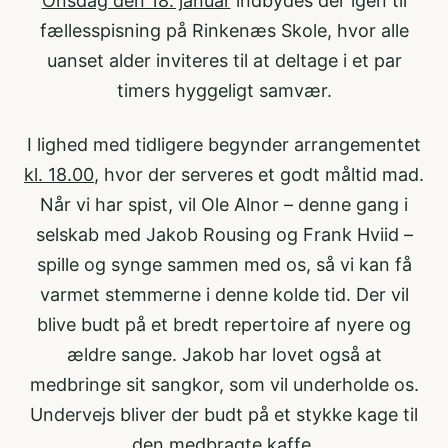
Onsdag den 18. januar
indbydes der igen til
fællesspisning på Rinkenæs Skole, hvor alle
uanset alder inviteres til at deltage i et par
timers hyggeligt samvær.
I lighed med tidligere begynder arrangementet
kl. 18.00
, hvor der serveres et godt måltid mad.
Når vi har spist, vil Ole Alnor – denne gang i
selskab med Jakob Rousing og Frank Hviid –
spille og synge sammen med os, så vi kan få
varmet stemmerne i denne kolde tid. Der vil
blive budt på et bredt repertoire af nyere og
ældre sange. Jakob har lovet også at
medbringe sit sangkor, som vil underholde os.
Undervejs bliver der budt på et stykke kage til
den medbragte kaffe.