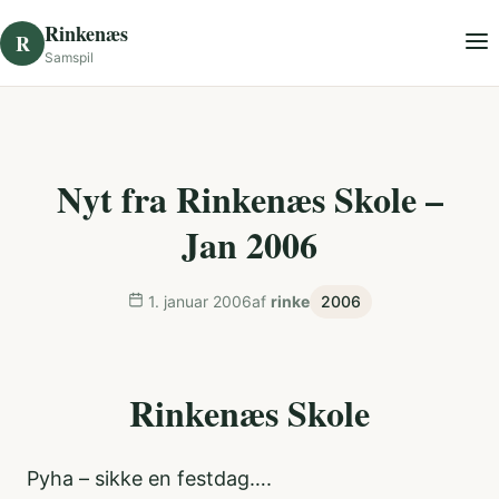
Skip to content
Rinkenæs
R
Samspil
Nyt fra Rinkenæs Skole –
Jan 2006
1. januar 2006
af
rinke
2006
Rinkenæs Skole
Pyha – sikke en festdag….