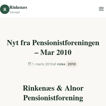
Skip to content
Rinkenæs
R
Samspil
Nyt fra Pensionistforeningen
– Mar 2010
1. marts 2010
af
rinke
2010
Rinkenæs & Alnor
Pensionistforening