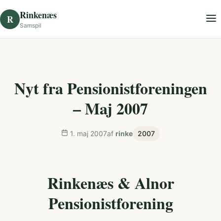
Skip to content
Rinkenæs
R
Samspil
Nyt fra Pensionistforeningen
– Maj 2007
1. maj 2007
af
rinke
2007
Rinkenæs & Alnor
Pensionistforening