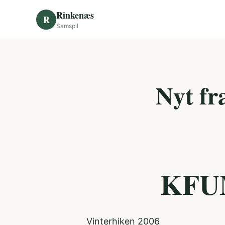
Skip to content
Rinkenæs
R
Samspil
Nyt f
KFUM
Vinterhiken 2006