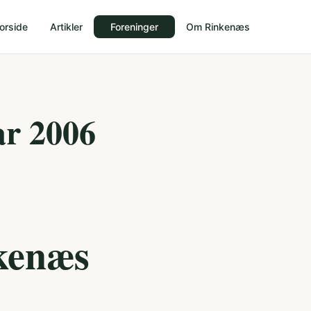
orside
Artikler
Foreninger
Om Rinkenæs
r 2006
kenæs