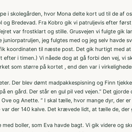
 i skolegården, hvor Mona delte kort ud til de af os, d
 og Bredevad. Fra Kobro gik vi patruljevis efter først
ejret var frostklart og stille. Grusvejen vi fulgte gik
e juniorpatruljen, jeg fulgtes med og jeg selv havde s
i fik koordinaten til næste post. Det gik hurtigt med 
t efter i timen.) Vi nåede dog at gå forbi den vej, vi 
ket som større på kortet , end den var i virkelighede
ter. Der blev dømt madpakkespisning og Finn tjekke
d på en gård. Der står en gul pil ved vejen.” Det gjord
 Ove og Anette. ” I skal tælle, hvor mange dyr, der e
 var der 140 kalve. Det krævede lidt, at tælle de, der 
med boller, som Eva havde bagt. Vi gik videre og sku