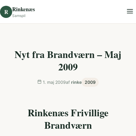
Skip to content
Rinkenæs
R
Samspil
Nyt fra Brandværn – Maj
2009
1. maj 2009
af
rinke
2009
Rinkenæs Frivillige
Brandværn