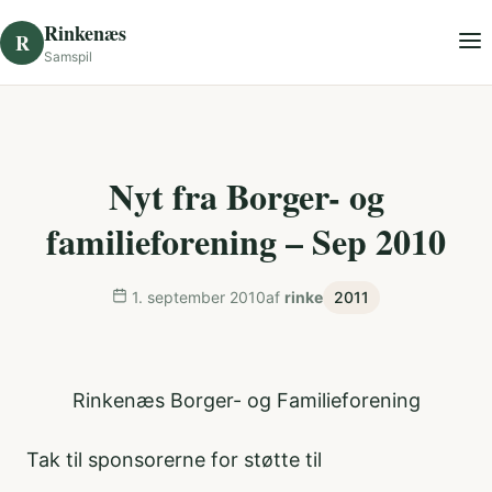
Skip to content
Rinkenæs
R
Samspil
Nyt fra Borger- og
familieforening – Sep 2010
1. september 2010
af
rinke
2011
Rinkenæs Borger- og Familieforening
Tak til sponsorerne for støtte til